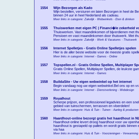
1554
Wijn Bezorgen als Kado
Wijn bestellen, versturen en laten Bezorgen in heel de B
binnen 24 uur in heel Nederland als cadeau.
Meer links in categorie: Zakelijk - Webwinkels - Eten & drinken
1555
Thuiswerken met eigen PC | Financi�le zekerheid v
Thuiswerken. Vast maandinkomen of bijverdienen met t
Pensioen en vast maandinkomen door thuiswerk. Met thu
Meer links in categorie: Zakelijk - Werk & Vacatures - Thuiswerk
1556
Internet Spelletjes - Gratis Online Spelletjes spelen
Hier is de aller beste website voor de meeste gratis spell
Meer links in categorie: Internet - Games - Online
1557
Topspellen.nl - Gratis Online Spellen, Multiplayer Sp
Gratis Online Spellen, Multiplayer Spellen, de leukste game
Meer links in categorie: Internet - Games
1558
BuildaSite - Uw eigen webwinkel op het internet
Begin vandaag nog uw eigen webwinkel.Bel ons op en vra
Meer links in categorie: Internet - Dienstverlening - Webdesign
1559
Royalhout
Scherpe prijzen, een professioneel legadvies en een sne
gebied van tuinschermen, terrassen en vloerdelen!
Meer links in categorie: Huis & Tuin - Tuinen - Aanleg & producten
1560
Haardhout-online bezorgt gratis het haardhout in N
Haardhout-online levert droog haardhout voor uw openha
haardhout is gestapeld op pallets en wordt gratis binnen e
via haa
Meer links in categorie: Huis & Tuin - Voorzieningen - Verwarming