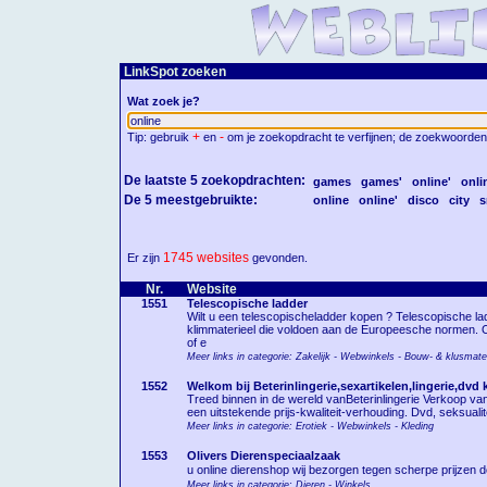
LinkSpot zoeken
Wat zoek je?
+
-
Tip: gebruik
en
om je zoekopdracht te verfijnen; de zoekwoorden
De laatste 5 zoekopdrachten:
games
games'
online'
onli
De 5 meestgebruikte:
online
online'
disco
city
s
1745 websites
Er zijn
gevonden.
Nr.
Website
1551
Telescopische ladder
Wilt u een telescopischeladder kopen ? Telescopische lad
klimmaterieel die voldoen aan de Europeesche normen. Of
of e
Meer links in categorie: Zakelijk - Webwinkels - Bouw- & klusmate
1552
Welkom bij Beterinlingerie,sexartikelen,lingerie,dvd
Treed binnen in de wereld vanBeterinlingerie Verkoop va
een uitstekende prijs-kwaliteit-verhouding. Dvd, seksuali
Meer links in categorie: Erotiek - Webwinkels - Kleding
1553
Olivers Dierenspeciaalzaak
u online dierenshop wij bezorgen tegen scherpe prijzen doo
Meer links in categorie: Dieren - Winkels