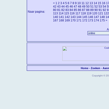
<
1
2
3
4
5
6
7
8
9
10
11
12
13
14
15
16
1
42
43
44
45
46
47
48
49
50
51
52
53
54
5
80
81
82
83
84
85
86
87
88
89
90
91
92
9
Naar pagina:
113
114
115
116
117
118
119
120
121
122
140
141
142
143
144
145
146
147
148
14
167
168
169
170
171
172
173
174
175
>
A
Home
-
Zoeken
-
Aan
Copyright © 202