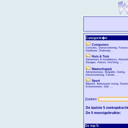
Categorie�n
Computers
Consoles
,
Dienstverlening
,
Forums
Hardware
,
Onderwijs
, ...
Huis & Tuin
Aannemers & installateurs
,
Adviesb
Garages
,
Huizen
,
Inrichting
, ...
Maatschappij
Adviesbureaus
,
Biografie
,
Dating
,
Dienstverlening
,
Familie
, ...
Sport
Biljarten
,
Buitensport overig
,
Darten
Evenementen
,
Golf
, ...
Zoeken:
De laatste 5 zoekopdrach
De 5 meestgebruikte:
De top 5: