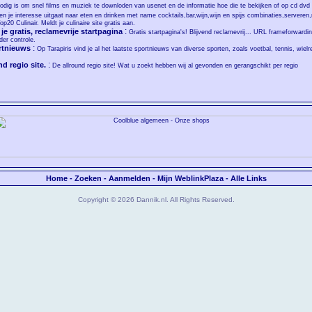
 nodig is om snel films en muziek te downloden van usenet en de informatie hoe die te bekijken of op cd dvd
ien je interesse uitgaat naar eten en drinken met name cocktails,bar,wijn,wijn en spijs combinaties,serveren,m
20 Culinair. Meldt je culinaire site gratis aan.
:
e gratis, reclamevrije startpagina
Gratis startpagina's! Blijvend reclamevrij... URL frameforwardin
der controle.
:
ortnieuws
Op Tarapiris vind je al het laatste sportnieuws van diverse sporten, zoals voetbal, tennis, wie
:
d regio site.
De allround regio site! Wat u zoekt hebben wij al gevonden en gerangschikt per regio
Home
-
Zoeken
-
Aanmelden
-
Mijn WeblinkPlaza
-
Alle Links
Copyright © 2026 Dannik.nl. All Rights Reserved.