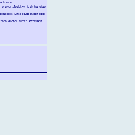
 te branden
enuleer,tafeldekken is dit het juiste
g mogelijk. Links plaatsen kan altijd!
lrennen, altetiek, turnen, zwemmen,