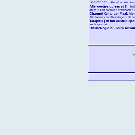
:
Snelrennen
Alle informatie die
:
Alle weetjes op een rij !!
Ind
adres!!! Een aanrader. Webmaster Top
Channel Xchange: Maak hier j
Alle banners en afbeeldingen zelf on
Tarapiris | Al het actuele sp
vechtsport, etc.
OnlineRegio.nl -Jouw allroun