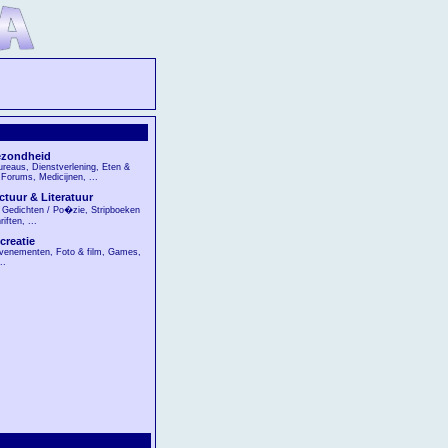
zondheid
ureaus
,
Dienstverlening
,
Eten &
,
Forums
,
Medicijnen
, ...
ctuur & Literatuur
,
Gedichten / Po�zie
,
Stripboeken
riften
, ...
creatie
venementen
,
Foto & film
,
Games
,
..