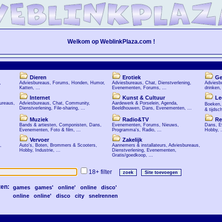
Welkom op WeblinkPlaza.com !
Dieren
Erotiek
Ge
,
Adviesbureaus
,
Forums
,
Honden
,
Humor
,
Adviesbureaus
,
Chat
,
Dienstverlening
,
Adviesb
Katten
, ...
Evenementen
,
Forums
, ...
drinken
Internet
Kunst & Cultuur
Le
ureaus
,
Adviesbureaus
,
Chat
,
Community
,
Aardewerk & Porselein
,
Agenda
,
Boeken
Dienstverlening
,
File-sharing
, ...
Beeldhouwen
,
Dans
,
Evenementen
, ...
& tijdsch
Muziek
Radio&TV
Re
Bands & artiesten
,
Componisten
,
Dans
,
Evenementen
,
Forums
,
Nieuws
,
Dans
,
E
Evenementen
,
Foto & film
, ...
Programma's
,
Radio
, ...
Hobby
, .
Vervoer
Zakelijk
,
Auto's
,
Boten
,
Brommers & Scooters
,
Aannemers & installateurs
,
Adviesbureaus
,
Hobby
,
Industrie
, ...
Dienstverlening
,
Evenementen
,
Gratis/goedkoop
, ...
18+ filter
ten:
games
games'
online'
online
disco'
online
online'
disco
city
snelrennen