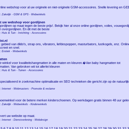
ine webshop voor al uw originele en niet-originele GSM-accessoires. Snelle levering en G
ie: Zakelijk - GSM & GPS - Webwinkels
t uw webshop voor gordijnen
dijnen op maat tegen de beste prijs!. Bekijk hier al onze online gordijnen, voiles, vouwgord
 overgordijnen. En dit met de beste
: Huis & Tuin - Inrichting - Accessoires
st.nl
t gebied van dildo's, strap ons, vibrators, liefdespoppen, masturbators, lustkogels, enz. Onli
iscreet en snel.
e: Erotiek - Webwinkels
atten
winkel voor kwaliteitshangmatten in alle maten en kleuren.�Van baby hangmatten tot
tten. Van gebroken wit tot allerlei kleuren
e: Huis & Tuin - Tuinen - Accessoires
cialiseerd in zoekmachine optimalisatie en SEO technieken die gericht zijn op de natuurlij
.
e: Internet - Webmasters - Promotie & reclame
hoenwinkel voor de betere merken kinderschoenen. Op werkdagen gratis binnen 48 uur gele
e: Zakelijk - Webwinkels - Kinderwinkels
ert uw website op maat.
e: Internet - Dienstverlening - Webdesign
5
6
7
8
9
10
11
12
13
14
15
16
17
18
19
20
21
22
23
24
25
26
27
28
29
30
31
32