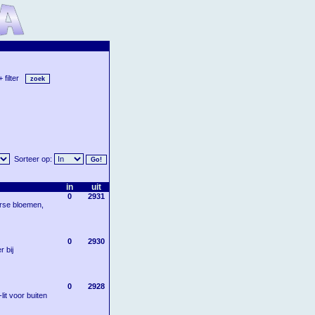
+ filter
Sorteer op:
in
uit
0
2931
erse bloemen,
0
2930
 bij
0
2928
lit voor buiten