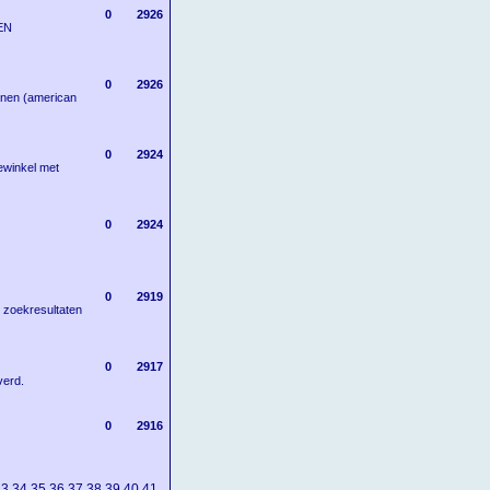
0
2926
EEN
0
2926
ijnen (american
0
2924
newinkel met
0
2924
0
2919
k zoekresultaten
0
2917
verd.
0
2916
33
34
35
36
37
38
39
40
41