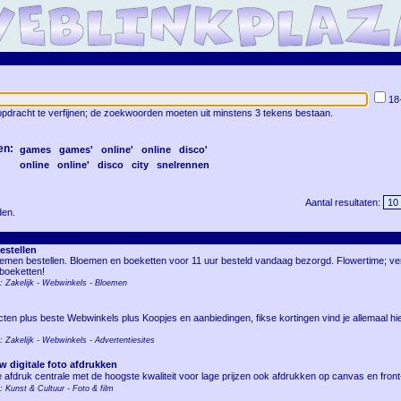
18
pdracht te verfijnen; de zoekwoorden moeten uit minstens 3 tekens bestaan.
en:
games
games'
online'
online
disco'
online
online'
disco
city
snelrennen
Aantal resultaten:
en.
estellen
loemen bestellen. Bloemen en boeketten voor 11 uur besteld vandaag bezorgd. Flowertime; v
 boeketten!
e: Zakelijk - Webwinkels - Bloemen
en plus beste Webwinkels plus Koopjes en aanbiedingen, fikse kortingen vind je allemaal hier
e: Zakelijk - Webwinkels - Advertentiesites
uw digitale foto afdrukken
le afdruk centrale met de hoogste kwaliteit voor lage prijzen ook afdrukken op canvas en front-
e: Kunst & Cultuur - Foto & film