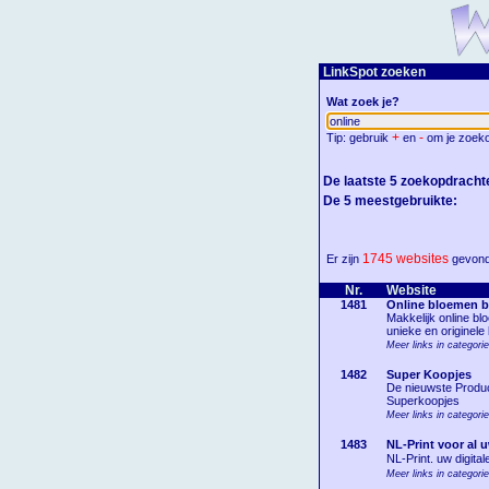
LinkSpot zoeken
Wat zoek je?
+
-
Tip: gebruik
en
om je zoeko
De laatste 5 zoekopdracht
De 5 meestgebruikte:
1745 websites
Er zijn
gevond
Nr.
Website
1481
Online bloemen b
Makkelijk online b
unieke en originele
Meer links in categori
1482
Super Koopjes
De nieuwste Product
Superkoopjes
Meer links in categori
1483
NL-Print voor al 
NL-Print. uw digita
Meer links in categori