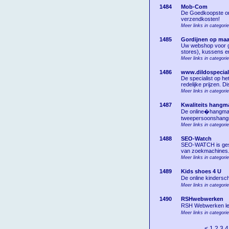
1484
Mob-Com
De Goedkoopste onl
verzendkosten!
Meer links in categor
1485
Gordijnen op maa
Uw webshop voor gor
stores), kussens en
Meer links in categorie
1486
www.dildospeciali
De specialist op he
redelijke prijzen. D
Meer links in categori
1487
Kwaliteits hangm
De online�hangmat-
tweepersoonshangma
Meer links in categori
1488
SEO-Watch
SEO-WATCH is gespe
van zoekmachines
Meer links in categori
1489
Kids shoes 4 U
De online kindersc
Meer links in categori
1490
RSHwebwerken
RSH Webwerken lev
Meer links in categori
<
1
2
3
4