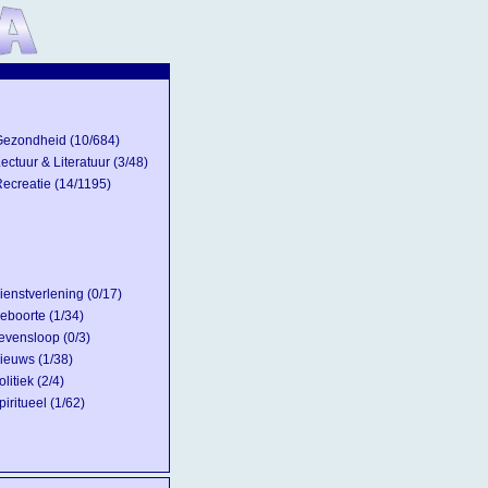
Gezondheid
(10/684)
ectuur & Literatuur
(3/48)
ecreatie
(14/1195)
ienstverlening
(0/17)
eboorte
(1/34)
evensloop
(0/3)
ieuws
(1/38)
olitiek
(2/4)
piritueel
(1/62)