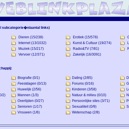
l subcategorie�n/aantal links)
Dieren
(15/238)
Erotiek
(15/578)
Internet
(13/1032)
Kunst & Cultuur
(19/274)
L
Muziek
(15/217)
Radio&TV
(7/81)
R
Vervoer
(12/371)
Zakelijk
(16/3091)
happij:
Biografie
(0/1)
Dating
(2/85)
D
Feestdagen
(0/13)
Forums
(0/16)
G
Huwelijk
(2/56)
Kinderen
(3/58)
L
0/2)
Mannen
(1/3)
Natuur & milieu
(0/10)
N
Overlijden
(0/27)
Persoonlijke sites
(3/71)
P
Senioren
(1/17)
Sexualiteit
(0/9)
S
Vrouwen
(1/6)
Wetenschap
(2/8)