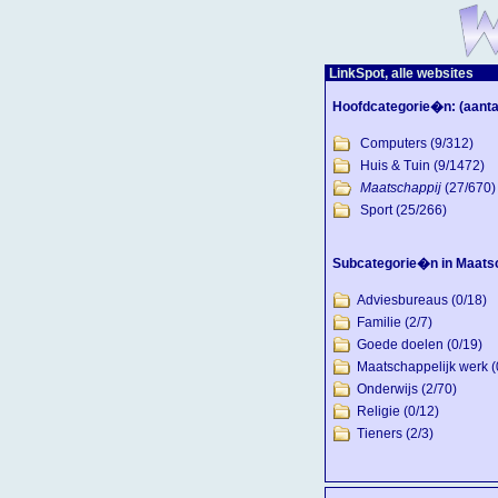
LinkSpot, alle websites
Hoofdcategorie�n:
(aanta
Computers
(9/312)
Huis & Tuin
(9/1472)
Maatschappij
(27/670)
Sport
(25/266)
Subcategorie�n in Maatsc
Adviesbureaus
(0/18)
Familie
(2/7)
Goede doelen
(0/19)
Maatschappelijk werk
(
Onderwijs
(2/70)
Religie
(0/12)
Tieners
(2/3)