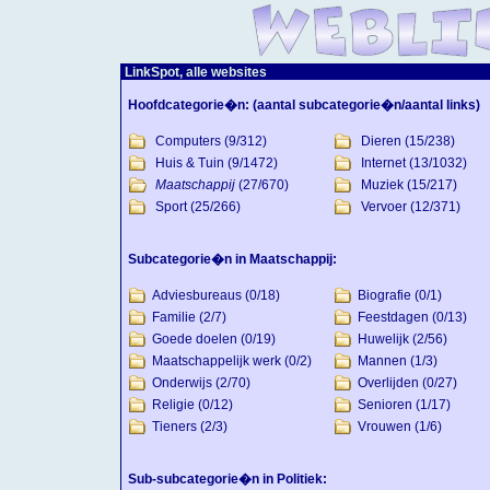
LinkSpot, alle websites
Hoofdcategorie�n:
(aantal subcategorie�n/aantal links)
Computers
(9/312)
Dieren
(15/238)
Huis & Tuin
(9/1472)
Internet
(13/1032)
Maatschappij
(27/670)
Muziek
(15/217)
Sport
(25/266)
Vervoer
(12/371)
Subcategorie�n in Maatschappij:
Adviesbureaus
(0/18)
Biografie
(0/1)
Familie
(2/7)
Feestdagen
(0/13)
Goede doelen
(0/19)
Huwelijk
(2/56)
Maatschappelijk werk
(0/2)
Mannen
(1/3)
Onderwijs
(2/70)
Overlijden
(0/27)
Religie
(0/12)
Senioren
(1/17)
Tieners
(2/3)
Vrouwen
(1/6)
Sub-subcategorie�n in Politiek: