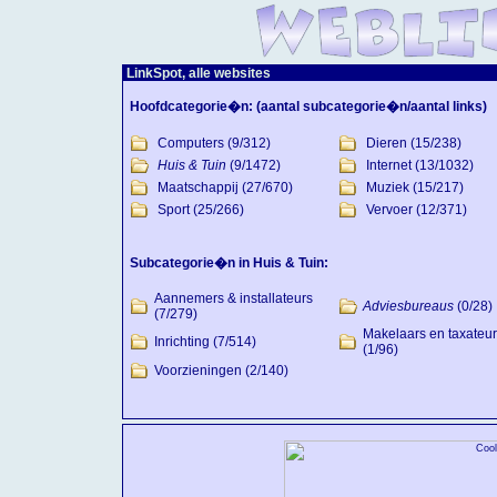
LinkSpot, alle websites
Hoofdcategorie�n:
(aantal subcategorie�n/aantal links)
Computers
(9/312)
Dieren
(15/238)
Huis & Tuin
(9/1472)
Internet
(13/1032)
Maatschappij
(27/670)
Muziek
(15/217)
Sport
(25/266)
Vervoer
(12/371)
Subcategorie�n in Huis & Tuin:
Aannemers & installateurs
Adviesbureaus
(0/28)
(7/279)
Makelaars en taxateu
Inrichting
(7/514)
(1/96)
Voorzieningen
(2/140)